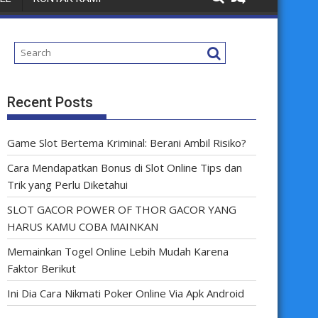
Recent Posts
Game Slot Bertema Kriminal: Berani Ambil Risiko?
Cara Mendapatkan Bonus di Slot Online Tips dan
Trik yang Perlu Diketahui
SLOT GACOR POWER OF THOR GACOR YANG
HARUS KAMU COBA MAINKAN
Memainkan Togel Online Lebih Mudah Karena
Faktor Berikut
Ini Dia Cara Nikmati Poker Online Via Apk Android