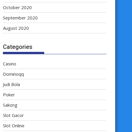
October 2020
September 2020
August 2020
Categories
Casino
Dominoqq
Judi Bola
Poker
Sakong
Slot Gacor
Slot Online