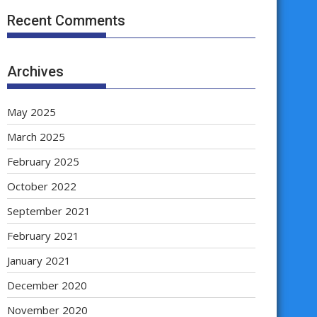
Recent Comments
Archives
May 2025
March 2025
February 2025
October 2022
September 2021
February 2021
January 2021
December 2020
November 2020