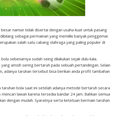
g besar namun tidak disertai dengan usaha kuat untuk pasang
isa dibilang sebagai permainan yang memiliki banyak penggemar.
erupakan salah satu cabang olahraga yang paling populer di
ola sebenarnya sudah seing dilakukan sejak dulu kala.
a yang amsih sering bertaruh pada sebuah pertandingan. Selain
 adanya taruhan tersebut bisa berikan anda profit tambahan
 taruhan bola saat ini setelah adanya metode bertaruh secara
rus mencari lawan karena tersedia bandar 24 jam. Bahkan semua
ukan dengan mudah. Syaratnya serta ketetuan bermain taruhan