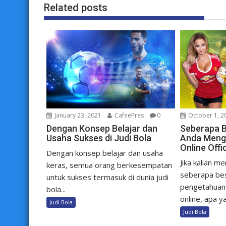
n
Related posts
a
v
i
g
a
t
i
o
January 23, 2021
CafeePres
0
October 1, 2
n
Dengan Konsep Belajar dan
Seberapa 
Usaha Sukses di Judi Bola
Anda Menge
Online Offic
Dengan konsep belajar dan usaha
Jika kalian 
keras, semua orang berkesempatan
seberapa bes
untuk sukses termasuk di dunia judi
pengetahuan 
bola...
online, apa ya
Judi Bola
Judi Bola