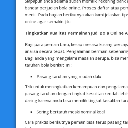
Siapapun anda selama sudah memiliki rekening bank 
bandar perjudian bola online. Proses daftar atau p
menit. Pada bagian berikutnya akan kami jelaskan t
online agar semakin jitu.
Tingkatkan Kualitas Permainan Judi Bola Online 
Bagi para pemain baru, kerap merasa kurang percaya
analisa secara tepat. Pengalaman bermain sebenarny
Bagi anda yang mengalami masalah serupa, bisa me
taruhan bola berikut ini :
Pasang taruhan yang mudah dulu
Trik untuk meningkatkan kemampuan dan pengalaman 
pasang taruhan dengan tingkat kesulitan rendah lebih
daring karena anda bisa memilih tingkat kesulitan t
Sering bertaruh meski nominal kecil
Cara praktis berikutnya pemain bisa terus pasang t