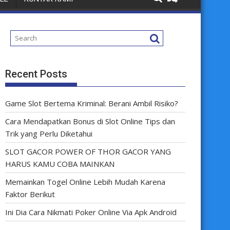
Recent Posts
Game Slot Bertema Kriminal: Berani Ambil Risiko?
Cara Mendapatkan Bonus di Slot Online Tips dan
Trik yang Perlu Diketahui
SLOT GACOR POWER OF THOR GACOR YANG
HARUS KAMU COBA MAINKAN
Memainkan Togel Online Lebih Mudah Karena
Faktor Berikut
Ini Dia Cara Nikmati Poker Online Via Apk Android