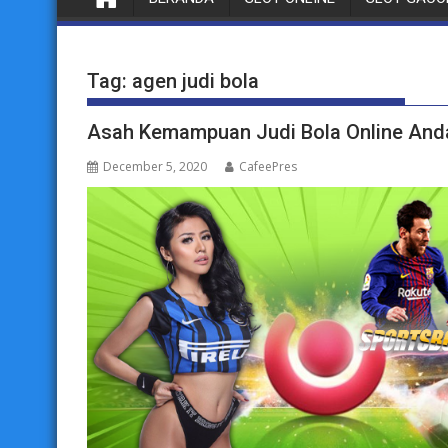
Tag:
agen judi bola
Asah Kemampuan Judi Bola Online Anda
December 5, 2020
CafeePres