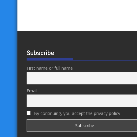
Subscribe
First name or full name
Email
By continuing, you accept the privacy policy