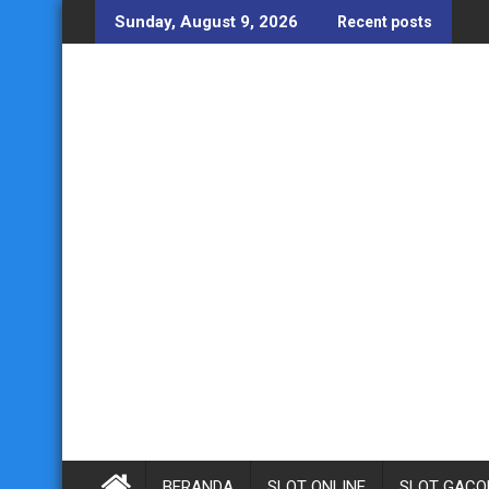
S
Sunday, August 9, 2026
Recent posts
k
i
p
t
o
c
o
n
t
e
n
t
BERANDA
SLOT ONLINE
SLOT GACO