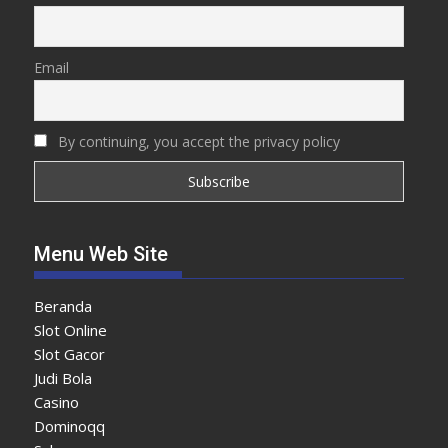
Email
By continuing, you accept the privacy policy
Menu Web Site
Beranda
Slot Online
Slot Gacor
Judi Bola
Casino
Dominoqq