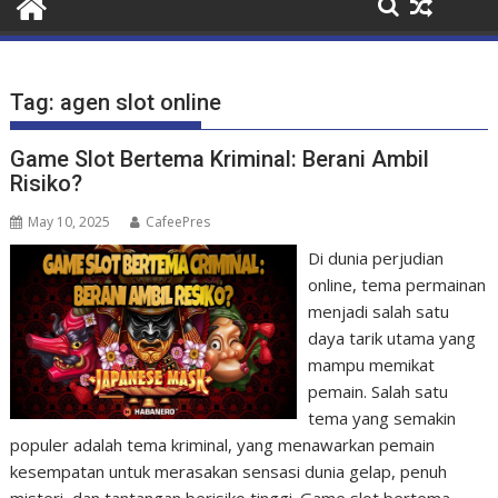
Tag:
agen slot online
Game Slot Bertema Kriminal: Berani Ambil
Risiko?
May 10, 2025
CafeePres
Di dunia perjudian
online, tema permainan
menjadi salah satu
daya tarik utama yang
mampu memikat
pemain. Salah satu
tema yang semakin
populer adalah tema kriminal, yang menawarkan pemain
kesempatan untuk merasakan sensasi dunia gelap, penuh