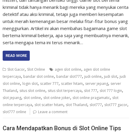
misteri, dan tantangan berisiko tinggi. Game slot bertema
kriminal tidak hanya menarik bagi mereka yang menyukai cerita
detektif atau aksi kriminal, tetapi juga memberi kesempatan
untuk meraih kemenangan besar melalui fitur-fitur bonus yang
menggiurkan. Artikel ini akan membahas bagaimana game slot
bertema kriminal bekerja, apa saja yang membuatnya menarik,
serta mengapa tema ini terus menarik…
READ MORE
,
,
Slot Gacor
Slot Online
agen slot online
agen slot online
,
,
,
,
,
terpercaya
bandar slot online
bandar slot777
judi online
judi slot
judi
,
,
,
,
,
slot online
login slot
scatter 777
scatter hitam
server jepang
server
,
,
,
,
,
Thailand
situs slot online
situs slot terpercaya
slot 777
slot 777 login
,
,
,
,
slot jepang
slot online
slot online joker
slot online pragamatic
slot
,
,
,
,
,
online terpercaya
slot scatter hitam
slot Thailand
slot777
slot777 gacor
slot777 online
Leave a comment
Cara Mendapatkan Bonus di Slot Online Tips