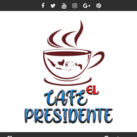
S
k
i
p
t
o
c
o
n
t
e
n
t