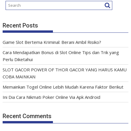
Recent Posts
Game Slot Bertema Kriminal: Berani Ambil Risiko?
Cara Mendapatkan Bonus di Slot Online Tips dan Trik yang
Perlu Diketahui
SLOT GACOR POWER OF THOR GACOR YANG HARUS KAMU
COBA MAINKAN
Memainkan Togel Online Lebih Mudah Karena Faktor Berikut
Ini Dia Cara Nikmati Poker Online Via Apk Android
Recent Comments