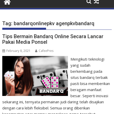
Tag:
bandarqonlinepkv agenpkvbandarq
Tips Bermain Bandarq Online Secara Lancar
Pakai Media Ponsel
February 8, 2021
CafeePres
Mengikuti teknologi
yang sudah
berkembang pada
situs bandarq terbaik
pasti bisa memberikan
beragam manfaat
besar. Seperti inovasi
sekarang ini, ternyata permainan judi daring telah disajikan
dengan cara lebih fleksibel. Semua orang diberikan