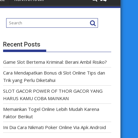
Recent Posts
Game Slot Bertema Kriminal: Berani Ambil Risiko?
Cara Mendapatkan Bonus di Slot Online Tips dan
Trik yang Perlu Diketahui
SLOT GACOR POWER OF THOR GACOR YANG
HARUS KAMU COBA MAINKAN
Memainkan Togel Online Lebih Mudah Karena
Faktor Berikut
Ini Dia Cara Nikmati Poker Online Via Apk Android