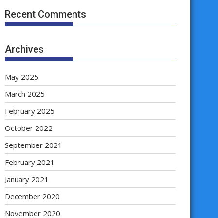
Recent Comments
Archives
May 2025
March 2025
February 2025
October 2022
September 2021
February 2021
January 2021
December 2020
November 2020