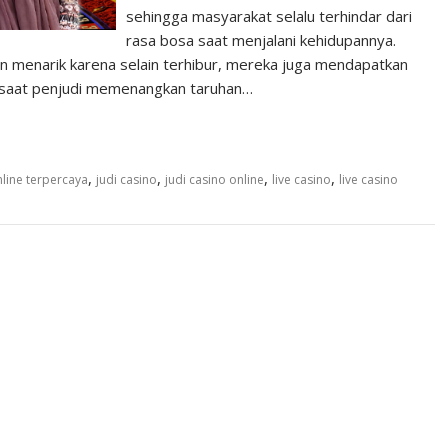
sehingga masyarakat selalu terhindar dari
rasa bosa saat menjalani kehidupannya.
an menarik karena selain terhibur, mereka juga mendapatkan
r saat penjudi memenangkan taruhan…
,
,
,
,
nline terpercaya
judi casino
judi casino online
live casino
live casino