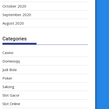
October 2020
September 2020
August 2020
Categories
Casino
Dominoqq
Judi Bola
Poker
Sakong
Slot Gacor
Slot Online