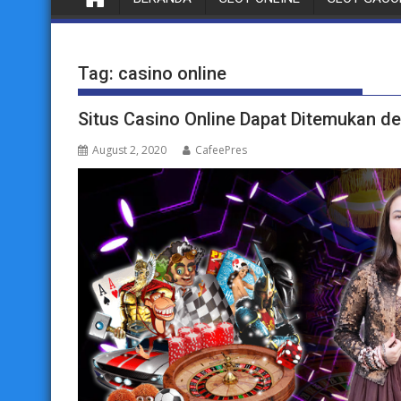
Tag:
casino online
Situs Casino Online Dapat Ditemukan 
August 2, 2020
CafeePres