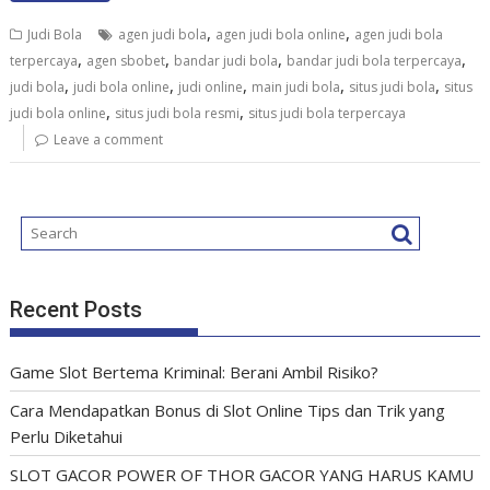
,
,
Judi Bola
agen judi bola
agen judi bola online
agen judi bola
,
,
,
,
terpercaya
agen sbobet
bandar judi bola
bandar judi bola terpercaya
,
,
,
,
,
judi bola
judi bola online
judi online
main judi bola
situs judi bola
situs
,
,
judi bola online
situs judi bola resmi
situs judi bola terpercaya
Leave a comment
Recent Posts
Game Slot Bertema Kriminal: Berani Ambil Risiko?
Cara Mendapatkan Bonus di Slot Online Tips dan Trik yang
Perlu Diketahui
SLOT GACOR POWER OF THOR GACOR YANG HARUS KAMU