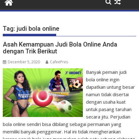
Tag:
judi bola online
Asah Kemampuan Judi Bola Online Anda
dengan Trik Berikut
December 5, 2020
CafeePres
Banyak pemain judi
bola online ingin
dapatkan untung besar
namun tidak disertai
dengan usaha kuat
untuk pasang taruhan
secara jitu. Perjudian
bola online sendiri bisa dibilang sebagai permainan yang
memiliki banyak penggemar. Hal ini tidak mengherankan