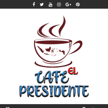
S
k
i
p
t
o
c
o
n
t
e
n
t