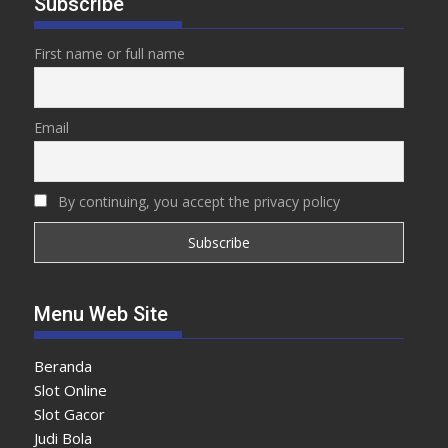
Subscribe
First name or full name
Email
By continuing, you accept the privacy policy
Menu Web Site
Beranda
Slot Online
Slot Gacor
Judi Bola