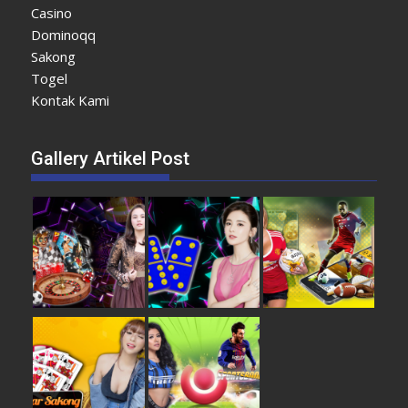
Casino
Dominoqq
Sakong
Togel
Kontak Kami
Gallery Artikel Post