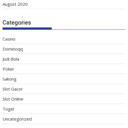
August 2020
Categories
Casino
Dominoqq
Judi Bola
Poker
Sakong
Slot Gacor
Slot Online
Togel
Uncategorized