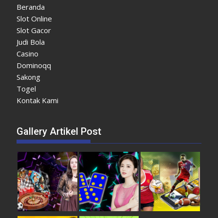
Beranda
Slot Online
Slot Gacor
Judi Bola
Casino
Dominoqq
Sakong
Togel
Kontak Kami
Gallery Artikel Post