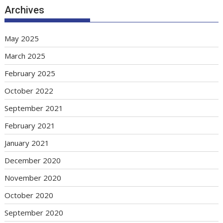
Archives
May 2025
March 2025
February 2025
October 2022
September 2021
February 2021
January 2021
December 2020
November 2020
October 2020
September 2020