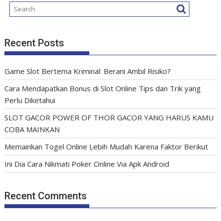
Recent Posts
Game Slot Bertema Kriminal: Berani Ambil Risiko?
Cara Mendapatkan Bonus di Slot Online Tips dan Trik yang
Perlu Diketahui
SLOT GACOR POWER OF THOR GACOR YANG HARUS KAMU
COBA MAINKAN
Memainkan Togel Online Lebih Mudah Karena Faktor Berikut
Ini Dia Cara Nikmati Poker Online Via Apk Android
Recent Comments