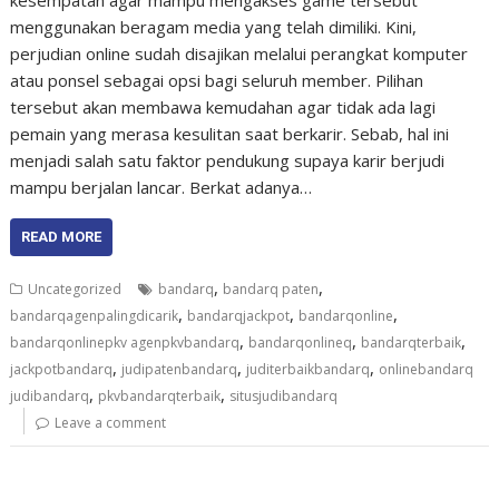
kesempatan agar mampu mengakses game tersebut
menggunakan beragam media yang telah dimiliki. Kini,
perjudian online sudah disajikan melalui perangkat komputer
atau ponsel sebagai opsi bagi seluruh member. Pilihan
tersebut akan membawa kemudahan agar tidak ada lagi
pemain yang merasa kesulitan saat berkarir. Sebab, hal ini
menjadi salah satu faktor pendukung supaya karir berjudi
mampu berjalan lancar. Berkat adanya…
READ MORE
,
,
Uncategorized
bandarq
bandarq paten
,
,
,
bandarqagenpalingdicarik
bandarqjackpot
bandarqonline
,
,
,
bandarqonlinepkv agenpkvbandarq
bandarqonlineq
bandarqterbaik
,
,
,
jackpotbandarq
judipatenbandarq
juditerbaikbandarq
onlinebandarq
,
,
judibandarq
pkvbandarqterbaik
situsjudibandarq
Leave a comment