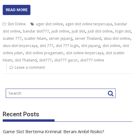
READ MORE
,
,
Slot Online
agen slot online
agen slot online terpercaya
bandar
,
,
,
,
,
,
slot online
bandar slot777
judi online
judi slot
judi slot online
login slot
,
,
,
,
,
scatter 777
scatter hitam
server jepang
server Thailand
situs slot online
,
,
,
,
,
situs slot terpercaya
slot 777
slot 777 login
slot jepang
slot online
slot
,
,
,
online joker
slot online pragamatic
slot online terpercaya
slot scatter
,
,
,
,
hitam
slot Thailand
slot777
slot777 gacor
slot777 online
Leave a comment
Recent Posts
Game Slot Bertema Kriminal: Berani Ambil Risiko?