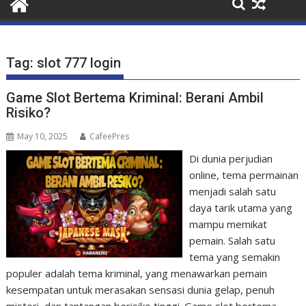
Tag:
slot 777 login
Game Slot Bertema Kriminal: Berani Ambil
Risiko?
May 10, 2025
CafeePres
Di dunia perjudian
online, tema permainan
menjadi salah satu
daya tarik utama yang
mampu memikat
pemain. Salah satu
tema yang semakin
populer adalah tema kriminal, yang menawarkan pemain
kesempatan untuk merasakan sensasi dunia gelap, penuh