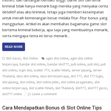
misteri, dan tantangan berisiko tinggi. Game slot bertema
kriminal tidak hanya menarik bagi mereka yang menyukai cerita
detektif atau aksi kriminal, tetapi juga memberi kesempatan
untuk meraih kemenangan besar melalui fitur-fitur bonus yang
menggiurkan. Artikel ini akan membahas bagaimana game slot
bertema kriminal bekerja, apa saja yang membuatnya menarik,
serta mengapa tema ini terus menarik…
READ MORE
,
,
Slot Gacor
Slot Online
agen slot online
agen slot online
,
,
,
,
,
terpercaya
bandar slot online
bandar slot777
judi online
judi slot
judi
,
,
,
,
,
slot online
login slot
scatter 777
scatter hitam
server jepang
server
,
,
,
,
,
Thailand
situs slot online
situs slot terpercaya
slot 777
slot 777 login
,
,
,
,
slot jepang
slot online
slot online joker
slot online pragamatic
slot
,
,
,
,
,
online terpercaya
slot scatter hitam
slot Thailand
slot777
slot777 gacor
slot777 online
Leave a comment
Cara Mendapatkan Bonus di Slot Online Tips