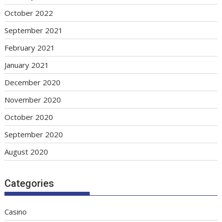
October 2022
September 2021
February 2021
January 2021
December 2020
November 2020
October 2020
September 2020
August 2020
Categories
Casino