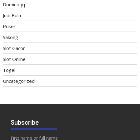
Dominoqq
Judi Bola
Poker
Sakong
Slot Gacor
Slot Online
Togel
Uncategorized
Subscribe
First name or full name