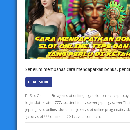
Sebelum membahas cara mendapatkan bonus, pentin
READ MORE
,
Slot Online
agen slot online
agen slot online terpercay
,
,
,
,
login slot
scatter 777
scatter hitam
server jepang
server Tha
,
,
,
,
jepang
slot online
slot online joker
slot online pragamatic
sl
,
gacor
slot777 online
Leave a comment