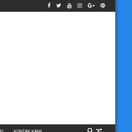
 Diketahui
EL
KONTAK KAMI