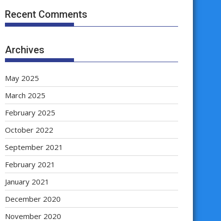
Recent Comments
Archives
May 2025
March 2025
February 2025
October 2022
September 2021
February 2021
January 2021
December 2020
November 2020