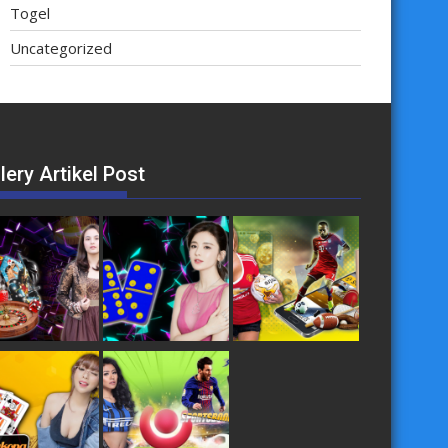
Togel
Uncategorized
lery Artikel Post