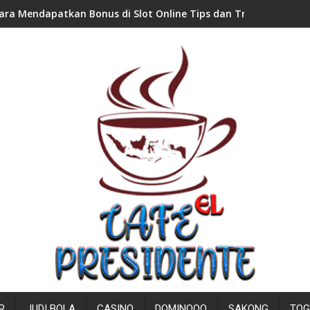
ara Mendapatkan Bonus di Slot Online Tips dan Trik yang Perlu
R
JUDI BOLA
CASINO
DOMINOQQ
SAKONG
TOG