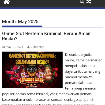
Month:
May 2025
Game Slot Bertema Kriminal: Berani Ambil
Risiko?
May 10, 2025
CafeePres
Di dunia perjudian
online, tema permainan
menjadi salah satu
daya tarik utama yang
mampu memikat
pemain. Salah satu
tema yang semakin
populer adalah tema kriminal, yang menawarkan pemain
kesempatan untuk merasakan sensasi dunia gelap, penuh