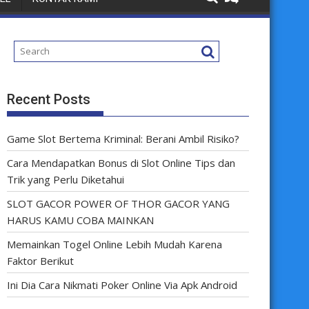
Recent Posts
Game Slot Bertema Kriminal: Berani Ambil Risiko?
Cara Mendapatkan Bonus di Slot Online Tips dan
Trik yang Perlu Diketahui
SLOT GACOR POWER OF THOR GACOR YANG
HARUS KAMU COBA MAINKAN
Memainkan Togel Online Lebih Mudah Karena
Faktor Berikut
Ini Dia Cara Nikmati Poker Online Via Apk Android