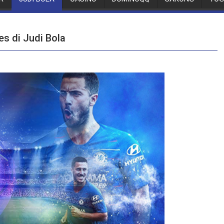
s di Judi Bola