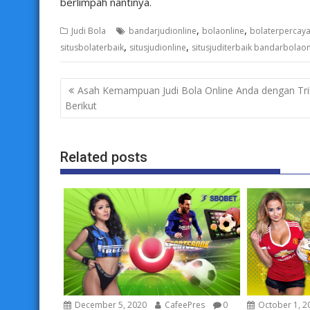
berlimpah nantinya.
,
,
Judi Bola
bandarjudionline
bolaonline
bolaterpercay
,
,
situsbolaterbaik
situsjudionline
situsjuditerbaik bandarbolaon
P
Asah Kemampuan Judi Bola Online Anda dengan Tri
o
Berikut
s
t
n
Related posts
a
v
i
g
a
t
i
o
December 5, 2020
CafeePres
0
October 1, 2