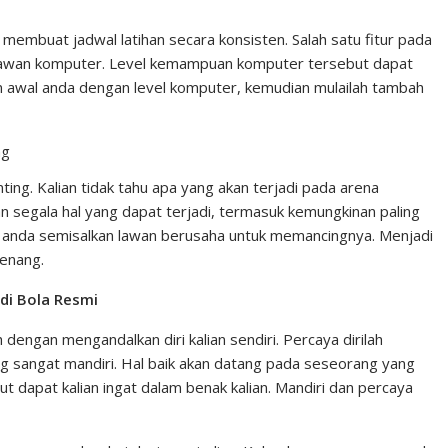
embuat jadwal latihan secara konsisten. Salah satu fitur pada
lawan komputer. Level kemampuan komputer tersebut dapat
ihan awal anda dengan level komputer, kemudian mulailah tambah
ng
ing. Kalian tidak tahu apa yang akan terjadi pada arena
an segala hal yang dapat terjadi, termasuk kemungkinan paling
ri anda semisalkan lawan berusaha untuk memancingnya. Menjadi
menang.
di Bola Resmi
 dengan mengandalkan diri kalian sendiri. Percaya dirilah
ng sangat mandiri. Hal baik akan datang pada seseorang yang
 dapat kalian ingat dalam benak kalian. Mandiri dan percaya