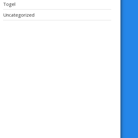
Togel
Uncategorized