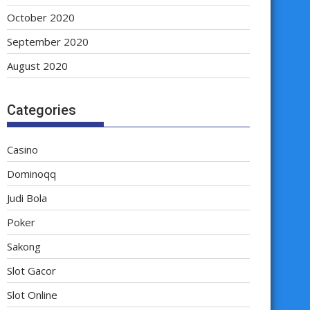
October 2020
September 2020
August 2020
Categories
Casino
Dominoqq
Judi Bola
Poker
Sakong
Slot Gacor
Slot Online