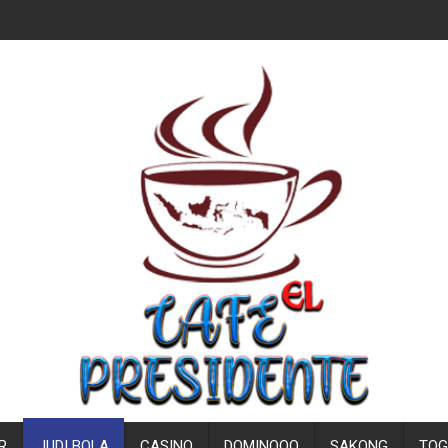
R
JUDI BOLA
CASINO
DOMINOQQ
SAKONG
TOG