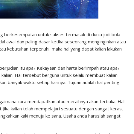
g berkesempatan untuk sukses termasuk di dunia judi bola
odal awal dan paling dasar ketika seseorang menginginkan atau
tau kebutuhan terpenuhi, maka hal yang dapat kalian lakukan
a perjudian itu apa? Kekayaan dan harta berlimpah atau apa?
r kalian. Hal tersebut berguna untuk selalu membuat kalian
an banyak waktu setiap harinya. Tujuan adalah hal penting
bagaimana cara mendapatkan atau meraihnya akan terbuka. Hal
. Jika kalian telah mempelajari sesuatu dengan sangat keras,
ngkahkan kaki menuju ke sana. Usaha anda haruslah sangat