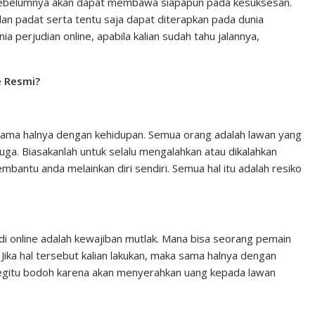
 sebelumnya akan dapat membawa siapapun pada kesuksesan.
an padat serta tentu saja dapat diterapkan pada dunia
ia perjudian online, apabila kalian sudah tahu jalannya,
e Resmi?
sama halnya dengan kehidupan. Semua orang adalah lawan yang
duga. Biasakanlah untuk selalu mengalahkan atau dikalahkan
bantu anda melainkan diri sendiri. Semua hal itu adalah resiko
i online adalah kewajiban mutlak. Mana bisa seorang pemain
ika hal tersebut kalian lakukan, maka sama halnya dengan
begitu bodoh karena akan menyerahkan uang kepada lawan