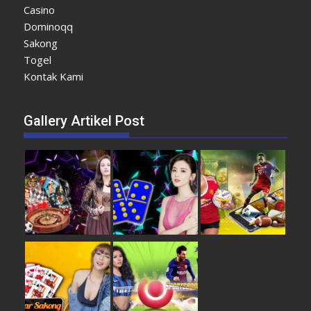
Casino
Dominoqq
Sakong
Togel
Kontak Kami
Gallery Artikel Post