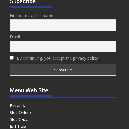
Subscribe
First name or full name
Email
By continuing, you accept the privacy policy
Menu Web Site
Beranda
Slot Online
Slot Gacor
Judi Bola