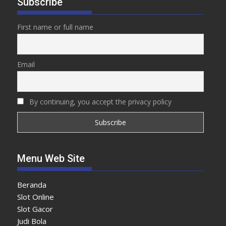
Subscribe
First name or full name
Email
By continuing, you accept the privacy policy
Menu Web Site
Beranda
Slot Online
Slot Gacor
Judi Bola