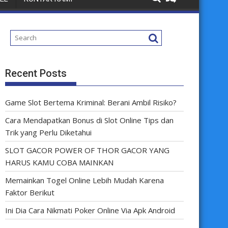
Recent Posts
Game Slot Bertema Kriminal: Berani Ambil Risiko?
Cara Mendapatkan Bonus di Slot Online Tips dan
Trik yang Perlu Diketahui
SLOT GACOR POWER OF THOR GACOR YANG
HARUS KAMU COBA MAINKAN
Memainkan Togel Online Lebih Mudah Karena
Faktor Berikut
Ini Dia Cara Nikmati Poker Online Via Apk Android