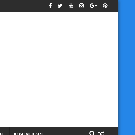
ketahui
EL
KONTAK KAMI