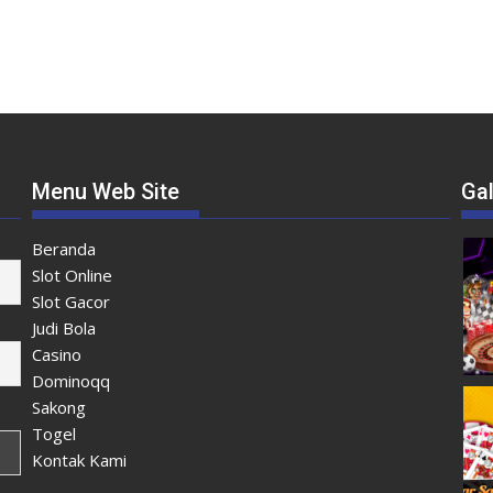
Menu Web Site
Gal
Beranda
Slot Online
Slot Gacor
Judi Bola
Casino
Dominoqq
Sakong
Togel
Kontak Kami