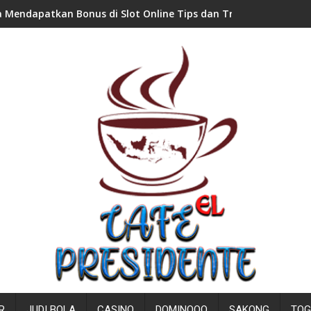
 Mendapatkan Bonus di Slot Online Tips dan Trik yang Perlu Di
R
JUDI BOLA
CASINO
DOMINOQQ
SAKONG
TOG