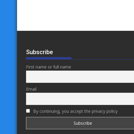
Subscribe
First name or full name
Email
By continuing, you accept the privacy policy