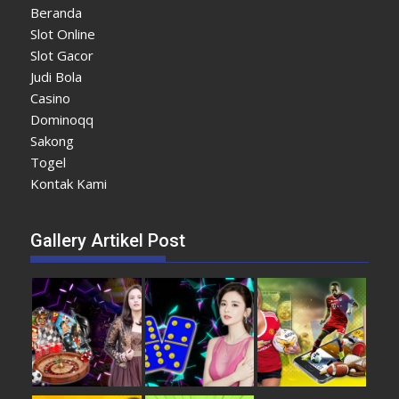
Beranda
Slot Online
Slot Gacor
Judi Bola
Casino
Dominoqq
Sakong
Togel
Kontak Kami
Gallery Artikel Post