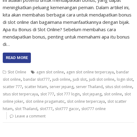
ini adalah potensi untuk mendapatkan bonus, yang dapat
meningkatkan peluang kemenangan pemain. Dalam artikel ini,
kita akan membahas berbagai cara untuk mendapatkan bonus
di slot online dan bagaimana memanfaatkannya dengan bijak.
Apa itu Bonus di Slot Online? Sebelum membahas cara
mendapatkan bonus, penting untuk memahami apa itu bonus
di…
READ MORE
,
,
Slot Online
agen slot online
agen slot online terpercaya
bandar
,
,
,
,
,
,
slot online
bandar slot777
judi online
judi slot
judi slot online
login slot
,
,
,
,
,
scatter 777
scatter hitam
server jepang
server Thailand
situs slot online
,
,
,
,
,
situs slot terpercaya
slot 777
slot 777 login
slot jepang
slot online
slot
,
,
,
online joker
slot online pragamatic
slot online terpercaya
slot scatter
,
,
,
,
hitam
slot Thailand
slot777
slot777 gacor
slot777 online
Leave a comment