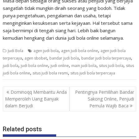
Masa depan sebagai orang sukses atau penjudi yang berjaya
sangatlah tidak mungkin diraih seorang yang bodoh. Tidak
punya pengetahuan, pengalaman dan usaha, tetapi
menginginkan kesuksesan serta kejayaan. Hal tersebut sama
saja bermimpi di tengah siang hari. Lebih baik bangun
kemudian hengkang dari dunia judi bola online selamanya.
,
,
Judi Bola
agen judi bola
agen judi bola online
agen judi bola
,
,
,
,
terpercaya
agen sbobet
bandar judi bola
bandar judi bola terpercaya
,
,
,
,
,
judi bola
judi bola online
judi online
main judi bola
situs judi bola
situs
,
,
judi bola online
situs judi bola resmi
situs judi bola terpercaya
P
Dominoqq Membantu Anda
Pentingnya Pemilihan Bandar
o
Memperoleh Uang Banyak
Sakong Online, Penjudi
s
dalam Berjudi
Pemula Wajib Baca
t
n
Related posts
a
v