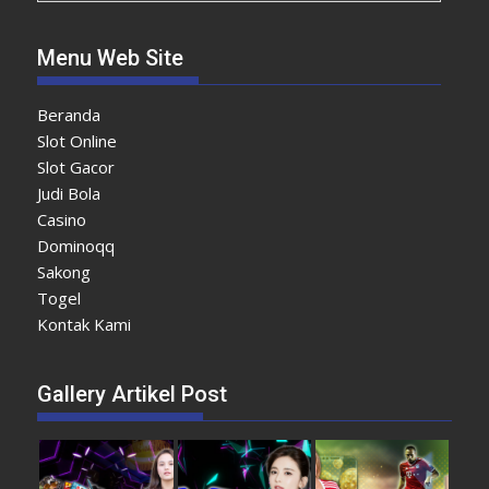
Menu Web Site
Beranda
Slot Online
Slot Gacor
Judi Bola
Casino
Dominoqq
Sakong
Togel
Kontak Kami
Gallery Artikel Post