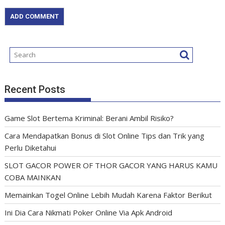
Recent Posts
Game Slot Bertema Kriminal: Berani Ambil Risiko?
Cara Mendapatkan Bonus di Slot Online Tips dan Trik yang
Perlu Diketahui
SLOT GACOR POWER OF THOR GACOR YANG HARUS KAMU
COBA MAINKAN
Memainkan Togel Online Lebih Mudah Karena Faktor Berikut
Ini Dia Cara Nikmati Poker Online Via Apk Android