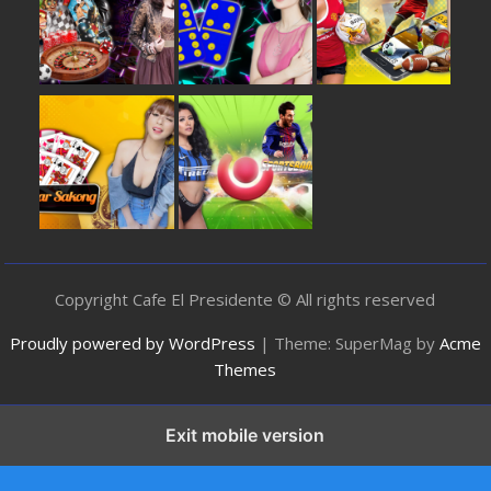
Copyright Cafe El Presidente © All rights reserved
Proudly powered by WordPress
|
Theme: SuperMag by
Acme
Themes
Exit mobile version