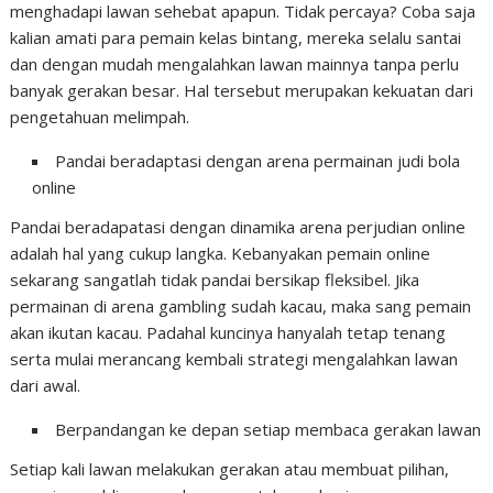
menghadapi lawan sehebat apapun. Tidak percaya? Coba saja
kalian amati para pemain kelas bintang, mereka selalu santai
dan dengan mudah mengalahkan lawan mainnya tanpa perlu
banyak gerakan besar. Hal tersebut merupakan kekuatan dari
pengetahuan melimpah.
Pandai beradaptasi dengan arena permainan judi bola
online
Pandai beradapatasi dengan dinamika arena perjudian online
adalah hal yang cukup langka. Kebanyakan pemain online
sekarang sangatlah tidak pandai bersikap fleksibel. Jika
permainan di arena gambling sudah kacau, maka sang pemain
akan ikutan kacau. Padahal kuncinya hanyalah tetap tenang
serta mulai merancang kembali strategi mengalahkan lawan
dari awal.
Berpandangan ke depan setiap membaca gerakan lawan
Setiap kali lawan melakukan gerakan atau membuat pilihan,