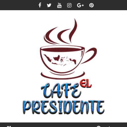
S
k
i
p
t
o
c
o
n
t
e
n
t