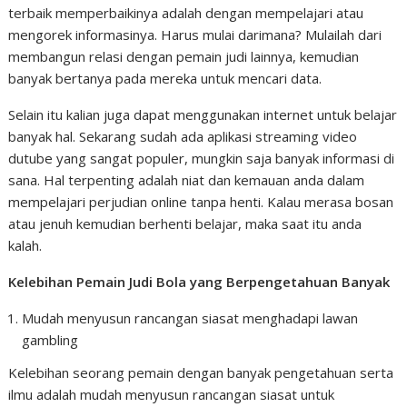
terbaik memperbaikinya adalah dengan mempelajari atau
mengorek informasinya. Harus mulai darimana? Mulailah dari
membangun relasi dengan pemain judi lainnya, kemudian
banyak bertanya pada mereka untuk mencari data.
Selain itu kalian juga dapat menggunakan internet untuk belajar
banyak hal. Sekarang sudah ada aplikasi streaming video
dutube yang sangat populer, mungkin saja banyak informasi di
sana. Hal terpenting adalah niat dan kemauan anda dalam
mempelajari perjudian online tanpa henti. Kalau merasa bosan
atau jenuh kemudian berhenti belajar, maka saat itu anda
kalah.
Kelebihan Pemain Judi Bola yang Berpengetahuan Banyak
Mudah menyusun rancangan siasat menghadapi lawan
gambling
Kelebihan seorang pemain dengan banyak pengetahuan serta
ilmu adalah mudah menyusun rancangan siasat untuk