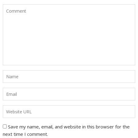
Save my name, email, and website in this browser for the
next time I comment.