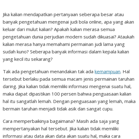
Jika kalian mendapatkan pertanyaan seberapa besar atau
banyak pengetahuan mengenai judi bola online, apa yang akan
keluar dari mulut kalian? Apakah kalian merasa semua
pengetahuan dunia perjudian modern sudah dikuasai? Ataukah
kalian merasa hanya memahami permainan judi lama yang
sudah kuno? Seberapa banyak informasi dalam kepala kalian
yang kecil itu sekarang?
Tak ada pengetahuan menandakan tak ada
kemampuan
. Hal
tersebut berlaku pada semua macam jenis permainan taruhan
daring. Jika kalian tidak memiliki informasi mengenai suatu hal,
maka dapat dipastikan 100 persen bahwa penguasaan kalian
hal itu sangatlah lemah. Dengan penguasaan yang lemah, maka
bermain taruhan menjadi tidak asik dan sangat cupu.
Cara memperbaikinya bagaimana? Masih ada saja yang
mempertanyakan hal tersebut. Jika kalian tidak memiliki
informasi atau data akan data akan suatu hal, maka cara