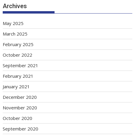
Archives
May 2025
March 2025
February 2025
October 2022
September 2021
February 2021
January 2021
December 2020
November 2020
October 2020
September 2020