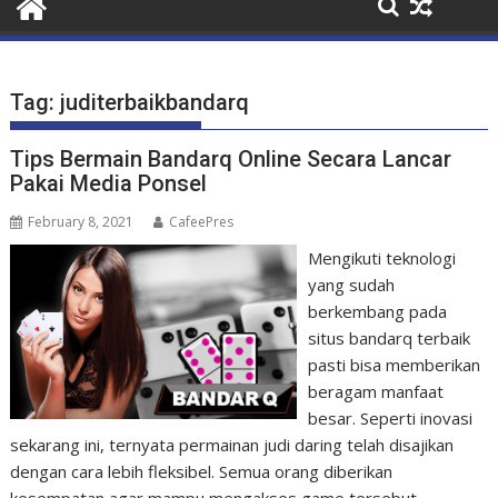
Tag:
juditerbaikbandarq
Tips Bermain Bandarq Online Secara Lancar
Pakai Media Ponsel
February 8, 2021
CafeePres
Mengikuti teknologi
yang sudah
berkembang pada
situs bandarq terbaik
pasti bisa memberikan
beragam manfaat
besar. Seperti inovasi
sekarang ini, ternyata permainan judi daring telah disajikan
dengan cara lebih fleksibel. Semua orang diberikan